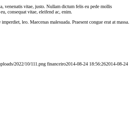
a, venenatis vitae, justo. Nullam dictum felis eu pede mollis
eu, consequat vitae, eleifend ac, enim.
ere imperdiet, leo. Maecenas malesuada. Praesent congue erat at massa.
uploads/2022/10/111.png
financeiro
2014-08-24 18:56:26
2014-08-24