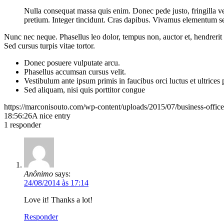
Nulla consequat massa quis enim. Donec pede justo, fringilla vel,
pretium. Integer tincidunt. Cras dapibus. Vivamus elementum semp
Nunc nec neque. Phasellus leo dolor, tempus non, auctor et, hendrerit 
Sed cursus turpis vitae tortor.
Donec posuere vulputate arcu.
Phasellus accumsan cursus velit.
Vestibulum ante ipsum primis in faucibus orci luctus et ultrices
Sed aliquam, nisi quis porttitor congue
https://marconisouto.com/wp-content/uploads/2015/07/business-offic
18:56:26
A nice entry
1
responder
Anônimo
says:
24/08/2014 às 17:14
Love it! Thanks a lot!
Responder