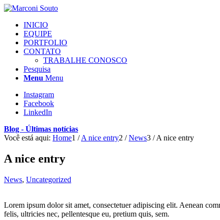
INICIO
EQUIPE
PORTFOLIO
CONTATO
TRABALHE CONOSCO
Pesquisa
Menu
Menu
Instagram
Facebook
LinkedIn
Blog - Últimas notícias
Você está aqui:
Home
1
/
A nice entry
2
/
News
3
/
A nice entry
A nice entry
News
,
Uncategorized
Lorem ipsum dolor sit amet, consectetuer adipiscing elit. Aenean co
felis, ultricies nec, pellentesque eu, pretium quis, sem.