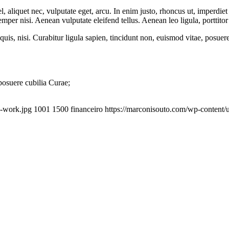
 aliquet nec, vulputate eget, arcu. In enim justo, rhoncus ut, imperdiet 
er nisi. Aenean vulputate eleifend tellus. Aenean leo ligula, porttitor 
quis, nisi. Curabitur ligula sapien, tincidunt non, euismod vitae, posu
 posuere cubilia Curae;
e-work.jpg
1001
1500
financeiro
https://marconisouto.com/wp-content/