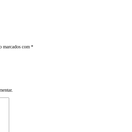
ão marcados com
*
mentar.