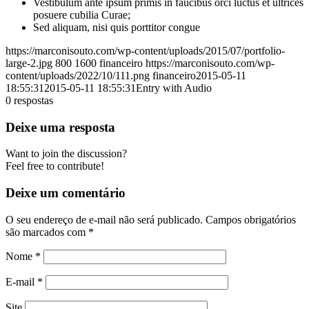
Vestibulum ante ipsum primis in faucibus orci luctus et ultrices
posuere cubilia Curae;
Sed aliquam, nisi quis porttitor congue
https://marconisouto.com/wp-content/uploads/2015/07/portfolio-
large-2.jpg
800
1600
financeiro
https://marconisouto.com/wp-
content/uploads/2022/10/111.png
financeiro
2015-05-11
18:55:31
2015-05-11 18:55:31
Entry with Audio
0
respostas
Deixe uma resposta
Want to join the discussion?
Feel free to contribute!
Deixe um comentário
O seu endereço de e-mail não será publicado.
Campos obrigatórios
são marcados com
*
Nome
*
E-mail
*
Site